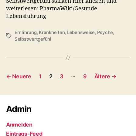
Selbstwertgefühl stärken Hier klicken und
weiterlesen: PharmaWiki/Gesunde
Lebensführung
Ernährung
,
Krankheiten
,
Lebensweise
,
Psyche
,
Schlagwörter
Selbstwertgefühl
Seitennummerierung
…
←
Neuere
1
2
3
9
Ältere
→
der
Beiträge
Admin
Anmelden
Eintrags-Feed