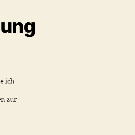
lung
e ich
en zur