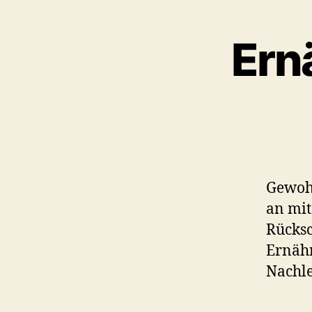
Ern
Gewohn
an mit
Rücksc
Ernähr
Nachle