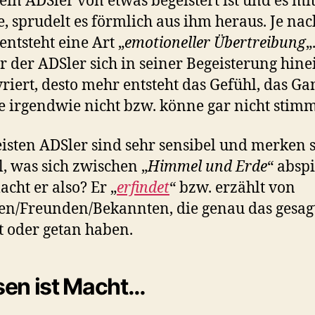
in ADSler von etwas begeistert ist und es mit
, sprudelt es förmlich aus ihm heraus. Je nac
entsteht eine Art „
emotioneller Übertreibung
„
r der ADSler sich in seiner Begeisterung hine
iert, desto mehr entsteht das Gefühl, das Ga
 irgendwie nicht bzw. könne gar nicht stim
isten ADSler sind sehr sensibel und merken 
l, was sich zwischen „
Himmel und Erde
“ abspi
cht er also? Er „
erfindet
“ bzw. erzählt von
en/Freunden/Bekannten, die genau das gesagt
t oder getan haben.
en ist Macht…