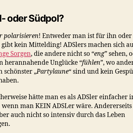
- oder Südpol?
 polarisieren
! Entweder man ist für ihn oder
s gibt kein Mittelding! ADSlers machen sich au
nge Sorgen
, die andere nicht so “
eng
” sehen, 
n herannahende Unglücke “
fühlen
”, wo ande
n schönster „
Partylaune
“ sind und kein Gespü
haben.
herweise hätte man es als ADSler einfacher 
, wenn man KEIN ADSLer wäre. Andererseits
er auch nicht so intensiv durch das Leben
gen.