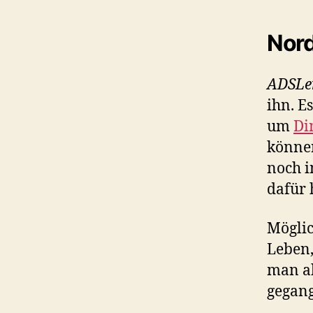
Nord
ADSLer
ihn. E
um
Di
könne
noch i
dafür 
Möglic
Leben
man ab
gegan