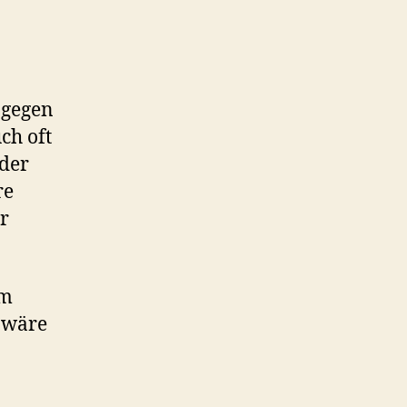
 gegen
ch oft
oder
re
r
im
 wäre