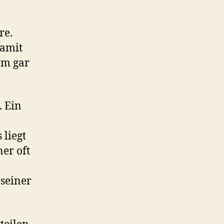
re.
damit
em gar
. Ein
 liegt
ner oft
 seiner