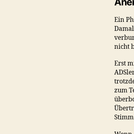
Ane
Ein Ph
Damals
verbun
nicht 
Erst m
ADSler
trotzd
zum Te
überbo
Übertr
Stimme