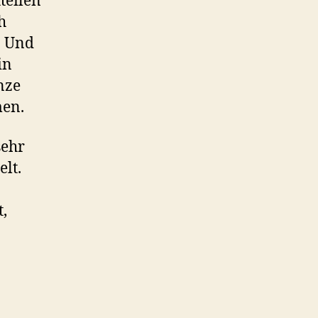
teilen
h
. Und
in
nze
men.
sehr
elt.
,