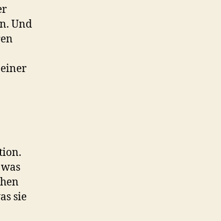
er
en. Und
ren
 einer
tion.
. was
ehen
as sie