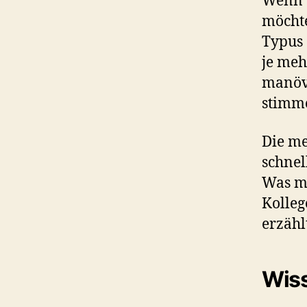
Wenn e
möchte
Typus 
je meh
manövr
stimme
Die me
schnel
Was ma
Kolleg
erzähl
Wiss