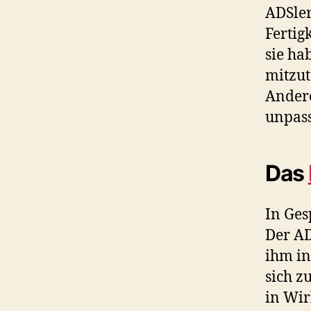
ADSler
Fertigk
sie ha
mitzut
Andere
unpass
Das
In Ges
Der AD
ihm in
sich z
in Wir