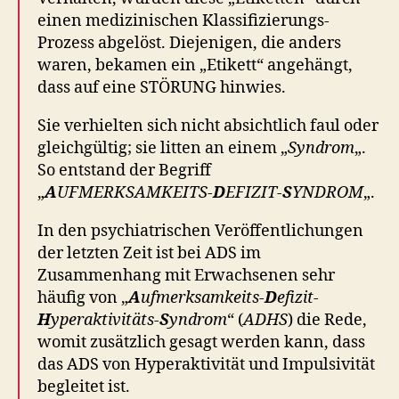
einen medizinischen Klassifizierungs-
Prozess abgelöst. Diejenigen, die anders
waren, bekamen ein „Etikett“ angehängt,
dass auf eine STÖRUNG hinwies.
Sie verhielten sich nicht absichtlich faul oder
gleichgültig; sie litten an einem „
Syndrom
„.
So entstand der Begriff
„
A
UFMERKSAMKEITS-
D
EFIZIT-
S
YNDROM
„.
In den psychiatrischen Veröffentlichungen
der letzten Zeit ist bei ADS im
Zusammenhang mit Erwachsenen sehr
häufig von „
A
ufmerksamkeits-
D
efizit-
H
yperaktivitäts-
S
yndrom
“ (
ADHS
) die Rede,
womit zusätzlich gesagt werden kann, dass
das ADS von Hyperaktivität und Impulsivität
begleitet ist.