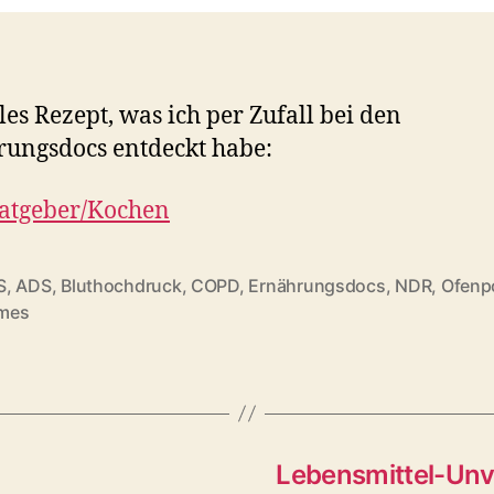
lles Rezept, was ich per Zufall bei den
ungsdocs entdeckt habe:
atgeber/Kochen
S
,
ADS
,
Bluthochdruck
,
COPD
,
Ernährungsdocs
,
NDR
,
Ofen
rter
mes
Lebensmittel-Unv