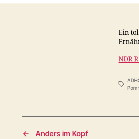
Ein to
Ernähr
NDR R
ADH
Schlagwö
Pom
←
Anders im Kopf