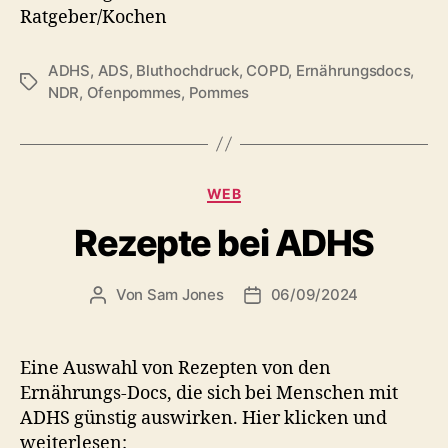
Ratgeber/Kochen
ADHS
,
ADS
,
Bluthochdruck
,
COPD
,
Ernährungsdocs
,
Schlagwörter
NDR
,
Ofenpommes
,
Pommes
Kategorien
WEB
Rezepte bei ADHS
Von
Sam Jones
06/09/2024
Beitragsautor
Veröffentlichungsdatum
Eine Auswahl von Rezepten von den
Ernährungs-Docs, die sich bei Menschen mit
ADHS günstig auswirken. Hier klicken und
weiterlesen: