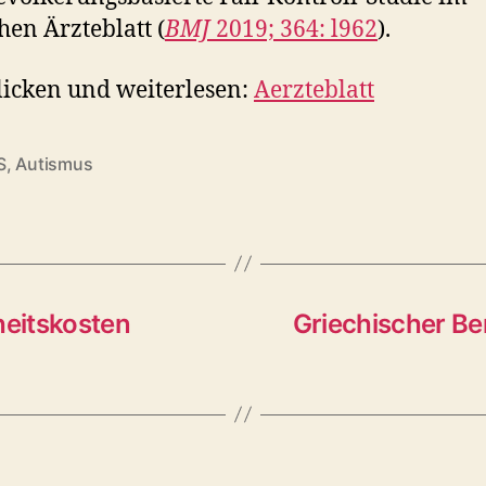
chen Ärzteblatt (
BMJ
2019; 364: l962
).
licken und weiterlesen:
Aerzteblatt
S
,
Autismus
rter
eitskosten
Griechischer Be