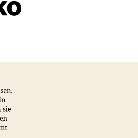
ko
hsen,
in
 sie
ten
mmt