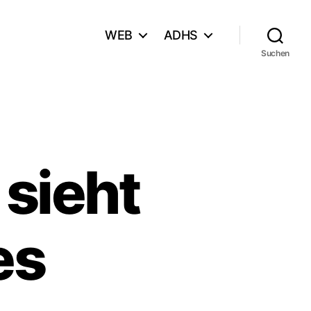
WEB
ADHS
Suchen
 sieht
es