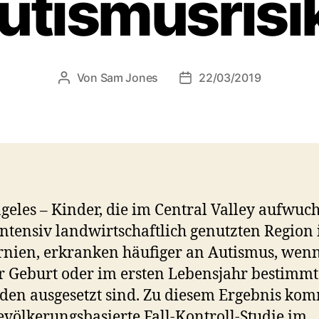
utismusrisi
Von
Sam Jones
22/03/2019
Beitragsautor
Veröffentlichungsdatum
geles – Kinder, die im Central Valley aufwuc
intensiv landwirtschaftlich genutzten Region 
rnien, erkranken häufiger an Autismus, wenn
r Geburt oder im ersten Lebensjahr bestimm
iden ausgesetzt sind. Zu diesem Ergebnis ko
evölkerungsbasierte Fall-Kontroll-Studie im