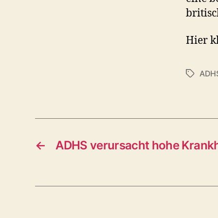
britis
Hier k
ADH
Schlagwö
←
ADHS verursacht hohe Krankh