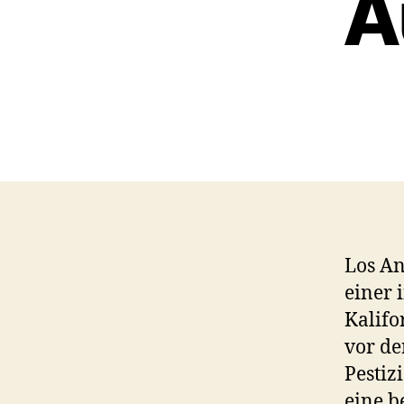
A
Los An
einer 
Kalifo
vor de
Pestiz
eine b